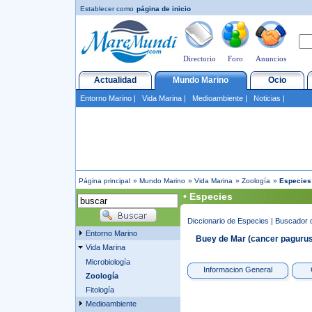
Establecer como
página de inicio
Directorio
Foro
Anuncios
Actualidad
Mundo Marino
Ocio
Entorno Marino
|
Vida Marina
|
Medioambiente
|
Noticias
|
Página principal
»
Mundo Marino
»
Vida Marina
»
Zoología
»
Especies
• Especies
Diccionario de Especies
|
Buscador 
Entorno Marino
Buey de Mar (cancer pagurus
Vida Marina
Microbiología
Informacion General
Zoología
Fitología
Medioambiente