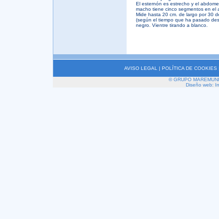
El esternón es estrecho y el abdomen
macho tiene cinco segmentos en el 
Mide hasta 20 cm. de largo por 30 d
(según el tiempo que ha pasado desd
negro. Vientre tirando a blanco.
AVISO LEGAL
|
POLÍTICA DE COOKIES
© GRUPO MAREMUNDI 2
Diseño web: I