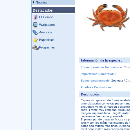
Noticias
Destacados
El Tiempo
Wallpapers
Anuncios
Especiales
Programas
Información de la especie :
Encuadramiento Taxonómico
: Cru
Importancia Comercial
: 8
Especie/subespecie
: Zoologia / Cr
Posibles Confusiones
:
Descripción:
Caparazón grueso, de forma ovalad
anterolaterales convexas presentand
encuentra ya en el margen posterola
corto. Frente muy estrecha, trilobul
margen supraorbitaria. Flagelo ante
caparazón finamente granulada.
El primer par de patas torácicas es
lisos y con los mágenes internos de 
patas son mucho más finas, cubiertas
rectilíneos y algo más cortos en rela