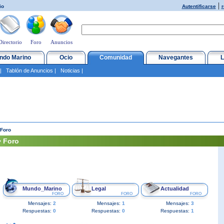
|
io
Autentificarse
r
Directorio
Foro
Anuncios
ndo Marino
Ocio
Comunidad
Navegantes
L
|
Tablón de Anuncios
|
Noticias
|
Foro
 Foro
Mundo_Marino
Legal
Actualidad
FORO
FORO
FORO
Mensajes:
2
Mensajes:
1
Mensajes:
3
Respuestas:
0
Respuestas:
0
Respuestas:
1