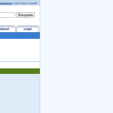
egistrarse
como nuevo usuario
aboral
Legal