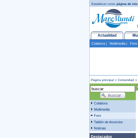
Establecer como
página de inic
Actualidad
Mu
Colabora
|
Multimedia
|
Foro
Página principal
»
Comunidad
»
•
Colabora
Multimedia
Foro
Tablón de Anuncios
Noticias
Destacados