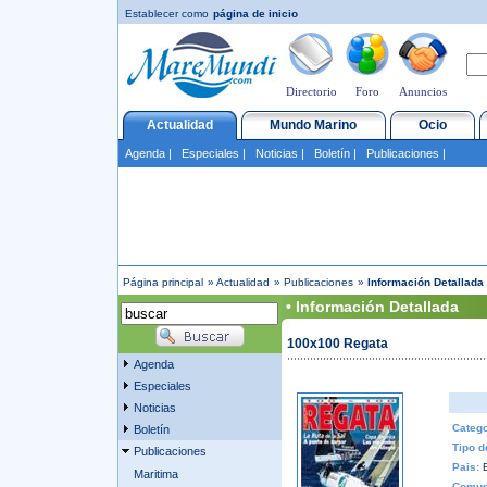
Establecer como
página de inicio
Directorio
Foro
Anuncios
Actualidad
Mundo Marino
Ocio
Agenda
|
Especiales
|
Noticias
|
Boletín
|
Publicaciones
|
Página principal
»
Actualidad
»
Publicaciones
»
Información Detallada
• Información Detallada
100x100 Regata
Agenda
Especiales
Noticias
Catego
Boletín
Tipo d
Publicaciones
Pais:
Maritima
Comun