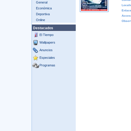
General
Locali
Económica
Enlac
Deportiva
Acces
Online
Obser
Destacados
El Tiempo
Wallpapers
Anuncios
Especiales
Programas