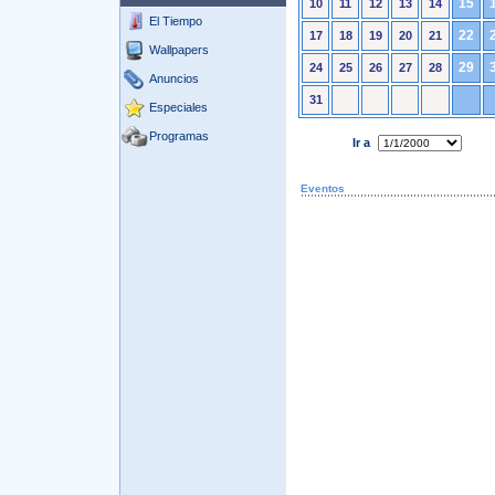
15
10
11
12
13
14
El Tiempo
22
17
18
19
20
21
Wallpapers
29
24
25
26
27
28
Anuncios
31
Especiales
Programas
Ir a
Eventos