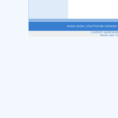
AVISO LEGAL
|
POLÍTICA DE COOKIES
© GRUPO MAREMUNDI 2
Diseño web: I