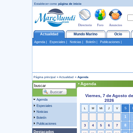
Establecer como
página de inicio
Directorio
Foro
Anuncios
Actualidad
Mundo Marino
Ocio
Agenda
|
Especiales
|
Noticias
|
Boletín
|
Publicaciones
|
Página principal
»
Actualidad
»
Agenda
• Agenda
Viernes, 7 de Agosto d
Agenda
2026
Especiales
S
L
M
Mi
J
V
Noticias
1
Boletín
Publicaciones
8
3
4
5
6
7
Destacados