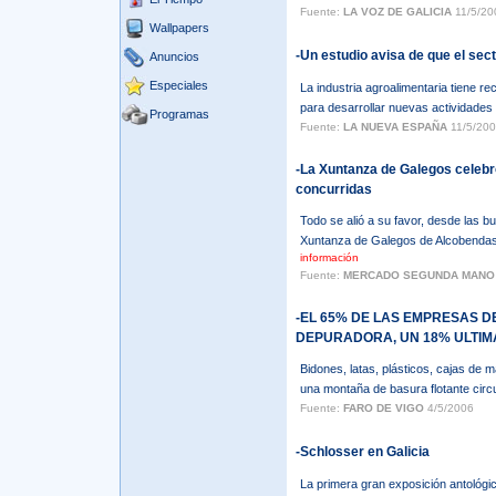
Fuente:
LA VOZ DE GALICIA
11/5/20
Wallpapers
-Un estudio avisa de que el sec
Anuncios
Especiales
La industria agroalimentaria tiene re
para desarrollar nuevas actividades 
Programas
Fuente:
LA NUEVA ESPAÑA
11/5/200
-La Xuntanza de Galegos celeb
concurridas
Todo se alió a su favor, desde las b
Xuntanza de Galegos de Alcobendas 
información
Fuente:
MERCADO SEGUNDA MANO
-EL 65% DE LAS EMPRESAS D
DEPURADORA, UN 18% ULTIMA
Bidones, latas, plásticos, cajas de 
una montaña de basura flotante circul
Fuente:
FARO DE VIGO
4/5/2006
-Schlosser en Galicia
La primera gran exposición antológi