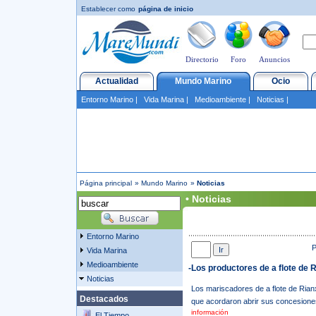
Establecer como
página de inicio
Directorio
Foro
Anuncios
Actualidad
Mundo Marino
Ocio
Entorno Marino
|
Vida Marina
|
Medioambiente
|
Noticias
|
Página principal
»
Mundo Marino
»
Noticias
• Noticias
Entorno Marino
P
Vida Marina
Medioambiente
-Los productores de a flote de 
Noticias
Los mariscadores de a flote de Rian
Destacados
que acordaron abrir sus concesiones.
información
El Tiempo