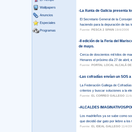
Wallpapers
-La Xunta de Galicia presenta l
Anuncios
El Secretario General de la Conseje
Especiales
haciendo para la depuración de las t
Fuente:
PESCA 2 SPAIN
19/4/2006
Programas
-II edición de la Feria del Maris
de mayo.
Cerca de doscientos mil kilos de mar
Henares el próximo día 27 de abril, en
Fuente:
PORTAL LOCAL ALCALÁ D
-Las cofradías envían un SOS a
La Federación Gallega de Cofradías s
criterios y buscar soluciones a la e
Fuente:
EL CORREO GALLEGO
11/4
-ALCALDES IMAGINATIVOS/P
Los madrileños ya se sabe como son. 
que decidió dar gato por liebre a lo
Fuente:
EL IDEAL GALLEGO
11/4/20