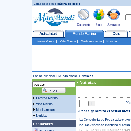
Establecer como
página de inicio
Directorio
Foro
Anuncios
Actualidad
Mundo Marino
Ocio
Entorno Marino
|
Vida Marina
|
Medioambiente
|
Noticias
|
Página principal
»
Mundo Marino
»
Noticias
• Noticias
Entorno Marino
Pá
Vida Marina
Medioambiente
-Pesca garantiza el actual nivel
Noticias
La Consellería de Pesca aclaró ayer
Destacados
las Illas Atlánticas mantiene el actua
Fuente:
LA VOZ DE GALICIA
19/4/20
El Tiempo