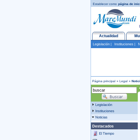
Establecer como
página de inic
Actualidad
Mu
Legislación
|
Instituciones
|
N
Página principal
»
Legal
»
Notic
•
Legislación
Instituciones
Noticias
Destacados
El Tiempo