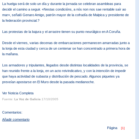
La huelga será de solo un día y durante la jornada se celebran asambleas para
decidir el camino a seguir. «Nestas condicións, a nós non nos sae rentable saír ao
mar», señaló Genaro Amigo, patrón mayor de la cofradía de Malpica y presidente de
la federación provincial.?
Las protestas de la bajura y el arrastre tienen su punto neurálgico en A Coruña.
Desde el viernes, varias decenas de embarcaciones permanecen amarradas junto a
la lonja de esta ciudad y cerca de un centenar se han concentrado a primera hora de
la mañana.
Los armadores y tripulantes, llegados desde distintas localidades de la provincia, se
han reunido frente a la lonja, en un acto reivindicativo, y con la intención de impedir
que haya actividad de subasta y distribución de pescado. Algunos piquetes ya
preveían apostarse en El Muro desde la pasada medianoche.
Ver Noticia Completa
Fuente:
La Voz de Galicia
17/10/2005
Comentarios:
Añadir comentario
Página
[1]