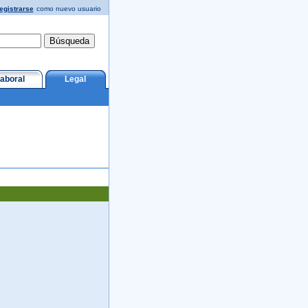
egistrarse
como nuevo usuario
aboral
Legal