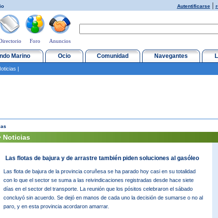
|
io
Autentificarse
r
Directorio
Foro
Anuncios
ndo Marino
Ocio
Comunidad
Navegantes
L
oticias
|
ias
 Noticias
Las flotas de bajura y de arrastre también piden soluciones al gasóleo
Las flota de bajura de la provincia coruñesa se ha parado hoy casi en su totalidad
con lo que el sector se suma a las reivindicaciones registradas desde hace siete
días en el sector del transporte. La reunión que los pósitos celebraron el sábado
concluyó sin acuerdo. Se dejó en manos de cada uno la decisión de sumarse o no al
paro, y en esta provincia acordaron amarrar.