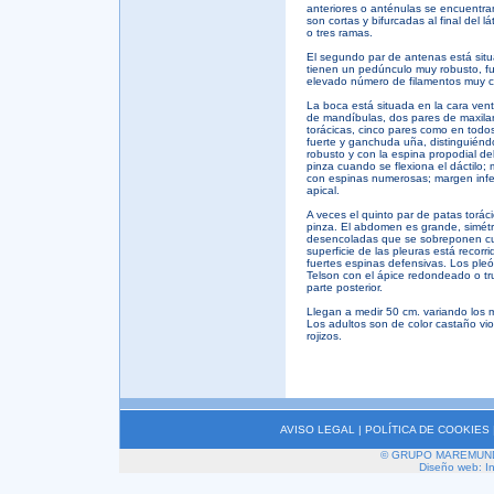
anteriores o anténulas se encuentran
son cortas y bifurcadas al final del 
o tres ramas.
El segundo par de antenas está situ
tienen un pedúnculo muy robusto, fu
elevado número de filamentos muy co
La boca está situada en la cara vent
de mandíbulas, dos pares de maxilar
torácicas, cinco pares como en tod
fuerte y ganchuda uña, distinguiéndo
robusto y con la espina propodial d
pinza cuando se flexiona el dáctilo
con espinas numerosas; margen infer
apical.
A veces el quinto par de patas tor
pinza. El abdomen es grande, simétr
desencoladas que se sobreponen cu
superficie de las pleuras está recor
fuertes espinas defensivas. Los ple
Telson con el ápice redondeado o t
parte posterior.
Llegan a medir 50 cm. variando los m
Los adultos son de color castaño vi
rojizos.
AVISO LEGAL
|
POLÍTICA DE COOKIES
© GRUPO MAREMUNDI 2
Diseño web: I