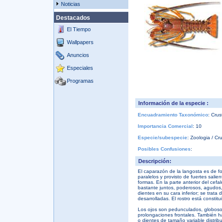
Noticias
Destacados
El Tiempo
Wallpapers
Anuncios
Especiales
Programas
Información de la especie :
Encuadramiento Taxonómico
: Cru
Importancia Comercial
: 10
Especie/subespecie
: Zoologia / Cr
Posibles Confusiones
:
Descripción:
El caparazón de la langosta es de fo
paralelos y provisto de fuertes salie
formas. En la parte anterior del cefa
bastante juntos, poderosos, agudos,
dientes en su cara inferior; se trata
desarrolladas. El rostro está constit
Los ojos son pedunculados, globosos
prolongaciones frontales. También 
o dientes de tamaño variable distribu