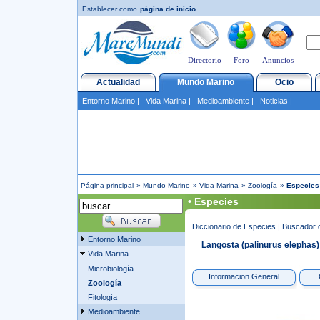
Establecer como
página de inicio
Directorio
Foro
Anuncios
Actualidad
Mundo Marino
Ocio
Entorno Marino
|
Vida Marina
|
Medioambiente
|
Noticias
|
Página principal
»
Mundo Marino
»
Vida Marina
»
Zoología
»
Especies
• Especies
Diccionario de Especies
|
Buscador 
Entorno Marino
Langosta (palinurus elephas)
Vida Marina
Microbiología
Informacion General
Zoología
Fitología
Medioambiente