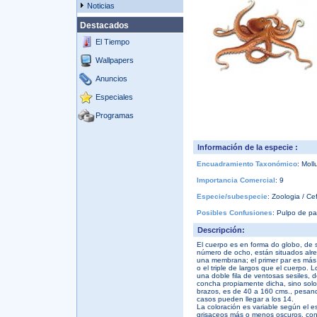
Noticias
Destacados
El Tiempo
Wallpapers
Anuncios
Especiales
Programas
Información de la especie :
Encuadramiento Taxonómico
: Mol
Importancia Comercial
: 9
Especie/subespecie
: Zoologia / C
Posibles Confusiones
: Pulpo de pa
Descripción:
El cuerpo es en forma do globo, de s
número de ocho, están situados alre
una membrana; el primer par es más 
o el triple de largos que el cuerpo. 
una doble fila de ventosas sesiles, d
concha propiamente dicha, sino solo 
brazos, es de 40 a 160 cms., pesan
casos pueden llegar a los 14.
La coloración es variable según el 
grisaceos más o menos oscuros, con 