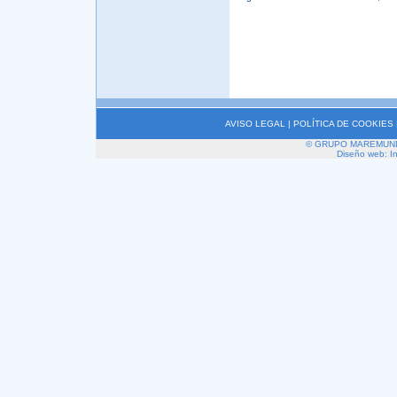
AVISO LEGAL
|
POLÍTICA DE COOKIES
© GRUPO MAREMUNDI 2
Diseño web: I