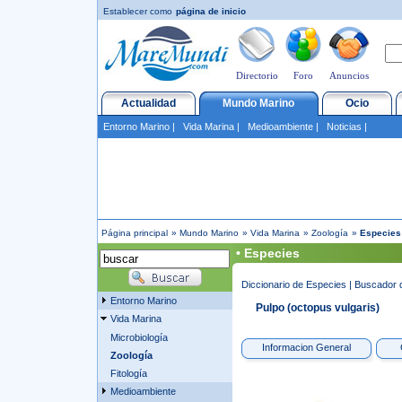
Establecer como
página de inicio
Directorio
Foro
Anuncios
Actualidad
Mundo Marino
Ocio
Entorno Marino
|
Vida Marina
|
Medioambiente
|
Noticias
|
Página principal
»
Mundo Marino
»
Vida Marina
»
Zoología
»
Especies
• Especies
Diccionario de Especies
|
Buscador 
Entorno Marino
Pulpo (octopus vulgaris)
Vida Marina
Microbiología
Informacion General
Zoología
Fitología
Medioambiente