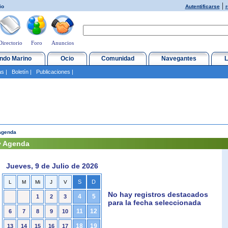
|
io
Autentificarse
r
Directorio
Foro
Anuncios
ndo Marino
Ocio
Comunidad
Navegantes
L
as
|
Boletín
|
Publicaciones
|
Agenda
• Agenda
Jueves, 9 de Julio de 2026
S
D
L
M
Mi
J
V
No hay registros destacados
4
5
1
2
3
para la fecha seleccionada
11
12
6
7
8
9
10
18
19
13
14
15
16
17