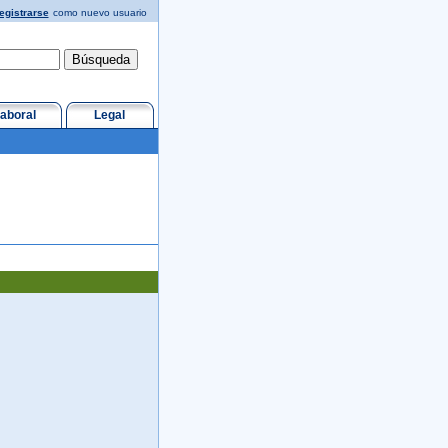
egistrarse
como nuevo usuario
aboral
Legal