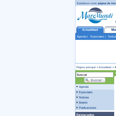
Establecer como
página de inic
Actualidad
Mu
Agenda
|
Especiales
|
Notici
Página principal
»
Actualidad
»
Agenda
Especiales
Noticias
Boletín
Publicaciones
Destacados