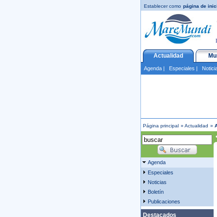
Establecer como
página de inic
Actualidad
Mu
Agenda
|
Especiales
|
Notici
Página principal
»
Actualidad
»
Agenda
Especiales
Noticias
Boletín
Publicaciones
Destacados