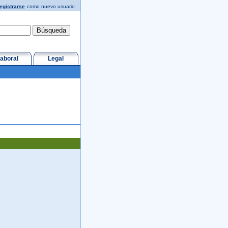
egistrarse
como nuevo usuario
aboral
Legal