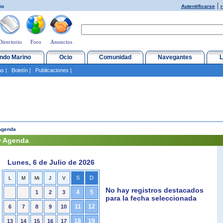
|
io
Autentificarse
r
Directorio
Foro
Anuncios
ndo Marino
Ocio
Comunidad
Navegantes
L
as
|
Boletín
|
Publicaciones
|
Agenda
• Agenda
Lunes, 6 de Julio de 2026
S
D
L
M
Mi
J
V
No hay registros destacados
4
5
1
2
3
para la fecha seleccionada
11
12
6
7
8
9
10
18
19
13
14
15
16
17