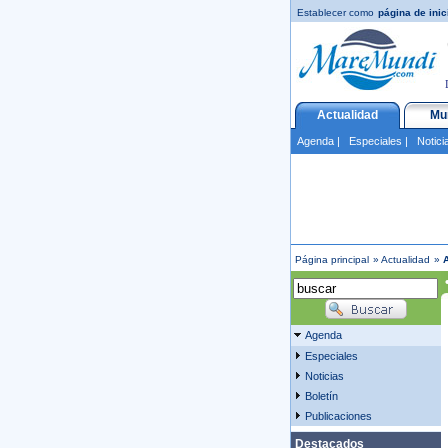
Establecer como
página de inic
Actualidad
Mu
Agenda
|
Especiales
|
Notici
Página principal
»
Actualidad
»
Agenda
Especiales
Noticias
Boletín
Publicaciones
Destacados