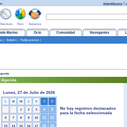
|
io
Autentificarse
r
Directorio
Foro
Anuncios
ndo Marino
Ocio
Comunidad
Navegantes
L
as
|
Boletín
|
Publicaciones
|
Agenda
• Agenda
Lunes, 27 de Julio de 2026
S
D
L
M
Mi
J
V
No hay registros destacados
4
5
1
2
3
para la fecha seleccionada
11
12
6
7
8
9
10
18
19
13
14
15
16
17