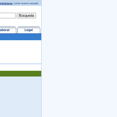
egistrarse
como nuevo usuario
aboral
Legal