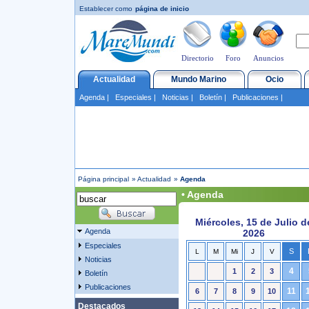
Establecer como
página de inicio
Directorio
Foro
Anuncios
Actualidad
Mundo Marino
Ocio
Agenda
|
Especiales
|
Noticias
|
Boletín
|
Publicaciones
|
Página principal
»
Actualidad
»
Agenda
• Agenda
Miércoles, 15 de Julio d
Agenda
2026
Especiales
S
L
M
Mi
J
V
Noticias
4
1
2
3
Boletín
Publicaciones
11
6
7
8
9
10
Destacados