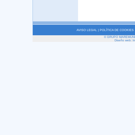
AVISO LEGAL
|
POLÍTICA DE COOKIES
© GRUPO MAREMUNDI 2
Diseño web: I