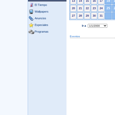
18
13
14
15
16
17
El Tiempo
25
20
21
22
23
24
Wallpapers
27
28
29
30
31
Anuncios
Especiales
Ir a
Programas
Eventos