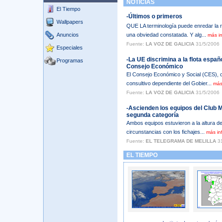
NOTICIAS
El Tiempo
-Últimos o primeros
Wallpapers
QUE LA terminología puede enredar la r
Anuncios
una obviedad constatada. Y alg...
más i
Fuente:
LA VOZ DE GALICIA
31/5/2006
Especiales
-La UE discrimina a la flota españ
Programas
Consejo Económico
El Consejo Económico y Social (CES), 
consultivo dependiente del Gobier...
más
Fuente:
LA VOZ DE GALICIA
31/5/2006
-Ascienden los equipos del Club M
segunda categoría
Ambos equipos estuvieron a la altura de
circunstancias con los fichajes...
más in
Fuente:
EL TELEGRAMA DE MELILLA
31
EL TIEMPO