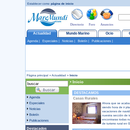
Establecer como
página de inicio
Directorio
Foro
Anuncios
Actualidad
Mundo Marino
Ocio
Agenda
|
Especiales
|
Noticias
|
Boletín
|
Publicaciones
|
Página principal
»
Actualidad
»
Inicio
• Inicio
DESTACAMOS
Agenda
Casas Rurales
Especiales
Ahora que se acaba 
siendo hora de ir pla
Noticias
vacaciones de navida
Boletín
nuestra sección de t
encontraras todas nu
Publicaciones
de turismo rural en G
Destacados