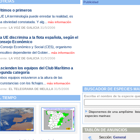
TICIAS
Publicidad
Últimos o primeros
E LA terminología puede enredar la realidad, es
a obviedad constatada. Y alg...
más información
ente:
LA VOZ DE GALICIA
31/5/2006
a UE discrimina a la flota española, según el
onsejo Económico
 Consejo Económico y Social (CES), organismo
nsultivo dependiente del Gobier...
más información
ente:
LA VOZ DE GALICIA
31/5/2006
Ascienden los equipos del Club Marítimo a
egunda categoría
bos equipos estuvieron a la altura de las
rcunstancias con los fichajes...
más información
BUSCADOR DE ESPECIES MA
ente:
EL TELEGRAMA DE MELILLA
31/5/2006
Escriba el nombre de la especie qu
 TIEMPO
Disponemos de una amplísimo lista
especies marinas:
TABLÓN DE ANUNCIOS
Sección:
General