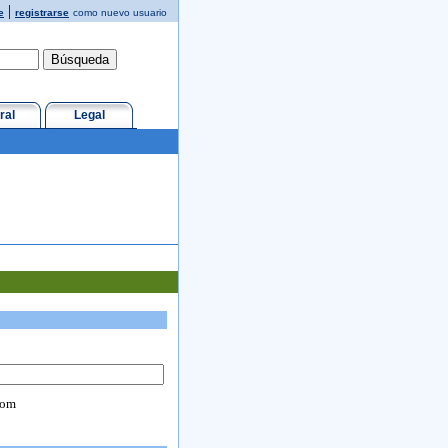
|
e
registrarse
como nuevo usuario
ral
Legal
com