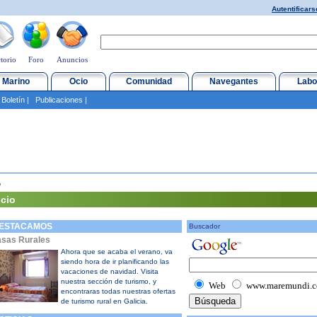
Autentificars
torio
Foro
Anuncios
 Marino
Ocio
Comunidad
Navegantes
Labo
|
Boletín
|
Publicaciones
|
o
icio
ESTACAMOS
Buscador
sas Rurales
Ahora que se acaba el verano, va
siendo hora de ir planificando las
vacaciones de navidad. Visita
nuestra sección de turismo, y
Web
www.maremundi.
encontraras todas nuestras ofertas
de turismo rural en Galicia.