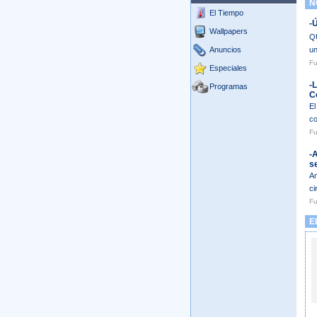
NO
El Tiempo
-
Wallpapers
QU
Anuncios
un
Fu
Especiales
-L
Programas
C
El
co
Fu
-
s
Am
ci
Fu
EL