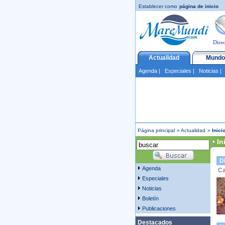
Establecer como
página de inicio
Direc
Actualidad
Mundo
Agenda
|
Especiales
|
Noticias
Página principal
»
Actualidad
»
Inici
• In
D
Agenda
Ca
Especiales
Noticias
Boletín
Publicaciones
Destacados