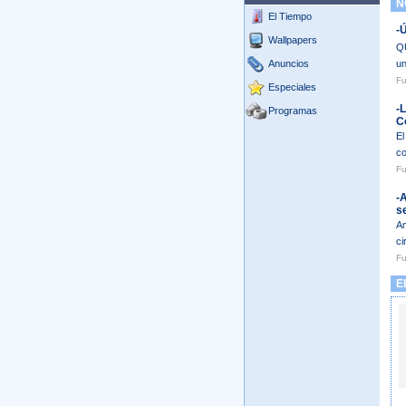
NO
El Tiempo
-
Wallpapers
QU
Anuncios
un
Fu
Especiales
-L
Programas
C
El
co
Fu
-
s
Am
ci
Fu
EL