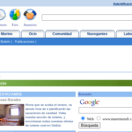
Autentificars
torio
Foro
Anuncios
 Marino
Ocio
Comunidad
Navegantes
Labo
|
Boletín
|
Publicaciones
|
o
icio
ESTACAMOS
Buscador
sas Rurales
Ahora que se acaba el verano, va
siendo hora de ir planificando las
vacaciones de navidad. Visita
nuestra sección de turismo, y
Web
www.maremundi.
encontraras todas nuestras ofertas
de turismo rural en Galicia.