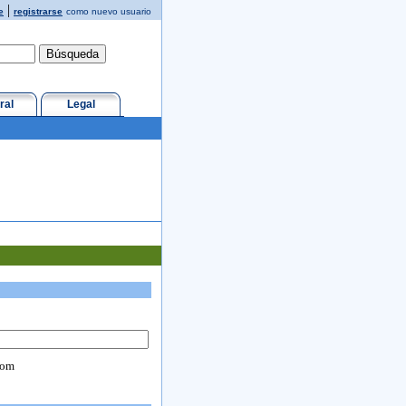
|
e
registrarse
como nuevo usuario
ral
Legal
com