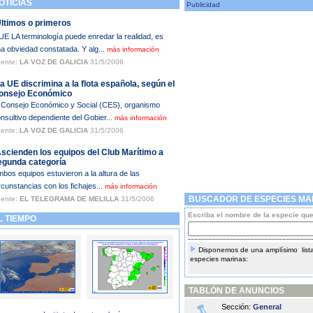
TICIAS
Publicidad
Últimos o primeros
E LA terminología puede enredar la realidad, es
a obviedad constatada. Y alg...
más información
ente:
LA VOZ DE GALICIA
31/5/2006
a UE discrimina a la flota española, según el
onsejo Económico
 Consejo Económico y Social (CES), organismo
nsultivo dependiente del Gobier...
más información
ente:
LA VOZ DE GALICIA
31/5/2006
Ascienden los equipos del Club Marítimo a
egunda categoría
bos equipos estuvieron a la altura de las
rcunstancias con los fichajes...
más información
BUSCADOR DE ESPECIES MA
ente:
EL TELEGRAMA DE MELILLA
31/5/2006
Escriba el nombre de la especie qu
 TIEMPO
Disponemos de una amplísimo lista
especies marinas:
TABLÓN DE ANUNCIOS
Sección:
General