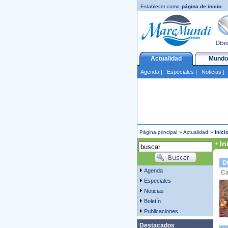
Establecer como
página de inicio
Direc
Actualidad
Mundo
Agenda
|
Especiales
|
Noticias
Página principal
»
Actualidad
»
Inici
• In
D
Agenda
Ca
Especiales
Noticias
Boletín
Publicaciones
Destacados