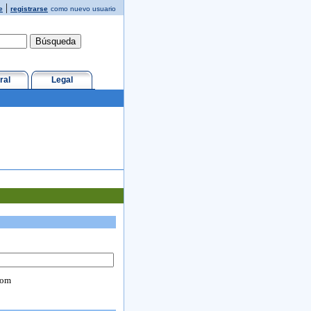
|
e
registrarse
como nuevo usuario
ral
Legal
com