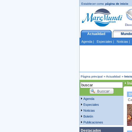
Establecer como
página de inicio
Direc
Actualidad
Mundo
Agenda
|
Especiales
|
Noticias
Página principal
»
Actualidad
»
Inici
• In
D
Agenda
Ca
Especiales
Noticias
Boletín
Publicaciones
Destacados