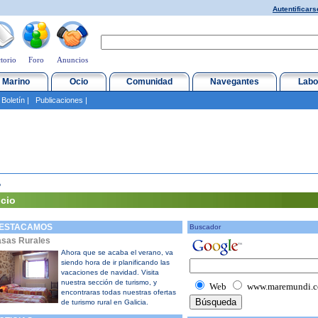
Autentificars
torio
Foro
Anuncios
 Marino
Ocio
Comunidad
Navegantes
Labo
|
Boletín
|
Publicaciones
|
o
icio
ESTACAMOS
Buscador
sas Rurales
Ahora que se acaba el verano, va
siendo hora de ir planificando las
vacaciones de navidad. Visita
nuestra sección de turismo, y
Web
www.maremundi.
encontraras todas nuestras ofertas
de turismo rural en Galicia.