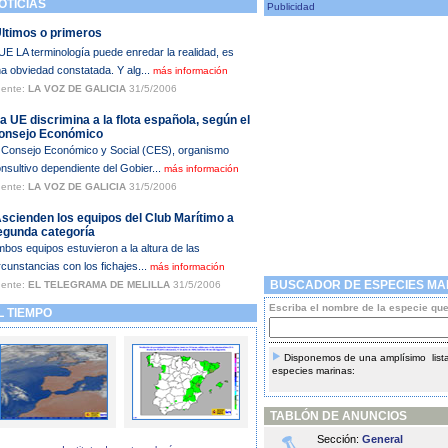
TICIAS
Publicidad
Últimos o primeros
E LA terminología puede enredar la realidad, es
a obviedad constatada. Y alg...
más información
ente:
LA VOZ DE GALICIA
31/5/2006
a UE discrimina a la flota española, según el
onsejo Económico
 Consejo Económico y Social (CES), organismo
nsultivo dependiente del Gobier...
más información
ente:
LA VOZ DE GALICIA
31/5/2006
Ascienden los equipos del Club Marítimo a
egunda categoría
bos equipos estuvieron a la altura de las
rcunstancias con los fichajes...
más información
BUSCADOR DE ESPECIES MA
ente:
EL TELEGRAMA DE MELILLA
31/5/2006
Escriba el nombre de la especie qu
 TIEMPO
Disponemos de una amplísimo lista
especies marinas:
TABLÓN DE ANUNCIOS
Sección:
General