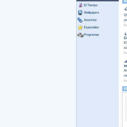
NO
El Tiempo
-
Wallpapers
QU
Anuncios
un
Fu
Especiales
-L
Programas
C
El
co
Fu
-
s
Am
ci
Fu
EL