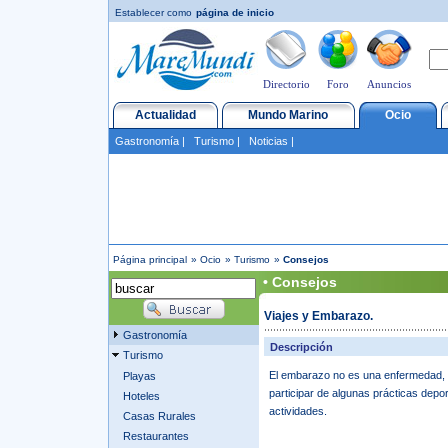
Establecer como
página de inicio
Directorio
Foro
Anuncios
Actualidad
Mundo Marino
Ocio
Gastronomía
|
Turismo
|
Noticias
|
Página principal
»
Ocio
»
Turismo
»
Consejos
• Consejos
Viajes y Embarazo
.
Gastronomía
Descripción
Turismo
El embarazo no es una enfermedad, 
Playas
participar de algunas prácticas depo
Hoteles
actividades.
Casas Rurales
Restaurantes