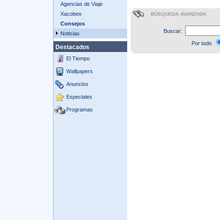
Agencias de Viaje
Xacobeo
BÚSQUEDA AVANZADA
Consejos
Buscar:
Noticias
Por todo
Destacados
El Tiempo
Wallpapers
Anuncios
Especiales
Programas