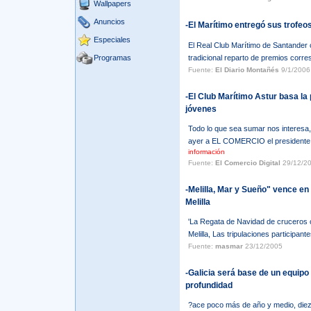
Wallpapers
Anuncios
-El Marítimo entregó sus trofeo
Especiales
El Real Club Marítimo de Santander 
Programas
tradicional reparto de premios corre
Fuente:
El Diario Montañés
9/1/2006
-El Club Marítimo Astur basa la
jóvenes
Todo lo que sea sumar nos interesa,
ayer a EL COMERCIO el presidente d
información
Fuente:
El Comercio Digital
29/12/2
-Melilla, Mar y Sueño" vence en
Melilla
'La Regata de Navidad de cruceros ce
Melilla, Las tripulaciones participant
Fuente:
masmar
23/12/2005
-Galicia será base de un equipo
profundidad
?ace poco más de año y medio, diez m