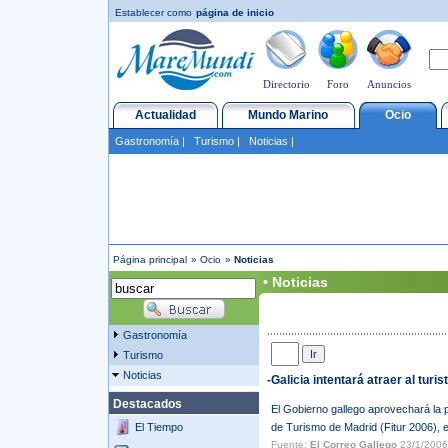
Establecer como
página de inicio
Directorio
Foro
Anuncios
Actualidad
Mundo Marino
Ocio
Gastronomía
|
Turismo
|
Noticias
|
Página principal
»
Ocio
»
Noticias
• Noticias
Gastronomía
Turismo
Noticias
-Galicia intentará atraer al turi
Destacados
El Gobierno gallego aprovechará la pa
El Tiempo
de Turismo de Madrid (Fitur 2006), en
Fuente:
El Correo Gallego
23/1/2006