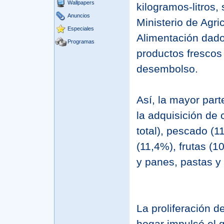
Wallpapers
kilogramos-litros,
Anuncios
Ministerio de Agri
Especiales
Alimentación dado
Programas
productos frescos
desembolso.
Así, la mayor part
la adquisición de
total), pescado (1
(11,4%), frutas (1
y panes, pastas y 
La proliferación 
hogar impulsó el 