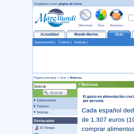
Establecer como
página de inicio
Directorio
Foro
Anuncios
Actualidad
Mundo Marino
Ocio
Gastronomía
|
Turismo
|
Noticias
|
Página principal
»
Ocio
»
Noticias
• Noticias
El gasto en alimentación crec
Gastronomía
por persona
Turismo
Cada español ded
Noticias
de 1.307 euros (1
Destacados
comprar alimento
El Tiempo