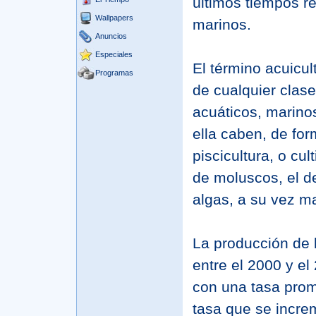
últimos tiempos re
Wallpapers
marinos.
Anuncios
Especiales
El término acuicult
Programas
de cualquier clas
acuáticos, marino
ella caben, de for
piscicultura, o cul
de moluscos, el d
algas, a su vez m
La producción de 
entre el 2000 y e
con una tasa prom
tasa que se increm