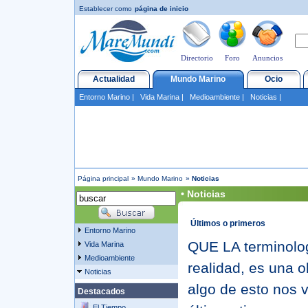
Establecer como
página de inicio
Directorio
Foro
Anuncios
Actualidad
Mundo Marino
Ocio
Entorno Marino
|
Vida Marina
|
Medioambiente
|
Noticias
|
Página principal
»
Mundo Marino
»
Noticias
• Noticias
Últimos o primeros
Entorno Marino
QUE LA terminolog
Vida Marina
Medioambiente
realidad, es una 
Noticias
algo de esto nos 
Destacados
El Tiempo